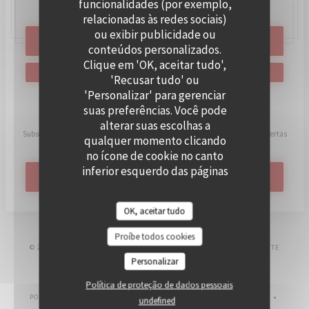
funcionalidades (por exemplo,
11 BIS RUE DES HALLES, 75001 PARIS
relacionadas às redes sociais)
ou exibir publicidade ou
RESERVAR UMA MESA
conteúdos personalizados.
Clique em 'OK, aceitar tudo',
'Recusar tudo' ou
'Personalizar' para gerenciar
suas preferências. Você pode
Mantenha-se atualizado
*
alterar suas escolhas a
Subscrever a nossa newsletter para receber comunicações personalizadas e ofertas
qualquer momento clicando
de marketing por correio eletrónico da nossa parte.
no ícone de cookie no canto
inferior esquerdo das páginas
SUBSCREVER
do site.
OK, aceitar tudo
Proíbe todos cookies
© 2026 CHEZ GLADINES HALLES - RESTAURANT & BRUNCH — WEBSITE
Personalizar
((ABRE NUMA NOVA JA
DO RESTAURANTE CRIADO POR
ZENCHEF
AVISO LEGAL
TERMOS DE UTILIZAÇÃO
Política de proteção de dados pessoais
((ABRE NUMA NOVA JANELA))
((ABRE NUMA NOVA JANELA))
POLÍTICA DE PROTEÇÃO DE DADOS PESSOAIS
POLÍTICA DE COOKIES
undefined
((ABRE NUMA NOVA JANELA))
((ABRE NUMA NOVA 