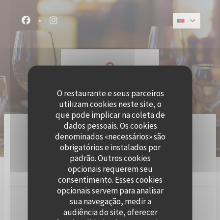
Painel de Gerenciamento de Cookies
Facebook ((abre numa nova janela))
Instagram ((abre numa nova janela))
O restaurante e seus parceiros
utilizam cookies neste site, o
que pode implicar na coleta de
dados pessoais. Os cookies
O YoupiBrunch acontece todos os domingos
denominados «necessários» são
!! RESERVA DISPONÍVEL!!
obrigatórios e instalados por
-Interior ou no terraço-
padrão. Outros cookies
Adeus !
opcionais requerem seu
consentimento. Esses cookies
opcionais servem para analisar
sua navegação, medir a
O Segunda-feira 27 julho
audiência do site, oferecer