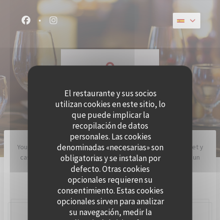
Personalización de sus opciones de cookies
Facebook ((abre en una nueva ventana))
Instagram ((abre en una nueva ventana))
El restaurante y sus socios
utilizan cookies en este sitio, lo
que puede implicar la
BRUNCH
recopilación de datos
personales. Las cookies
denominadas «necesarias» son
YoupiBrunch ofrece una amplia variedad de fórmulas gourmet y
obligatorias y se instalan por
caseras con productos de calidad, servidos en la mesa en un
ambiente cálido y acogedor. ¡Hay algo para todos los
defecto. Otras cookies
presupuestos y todos los apetitos!
opcionales requieren su
consentimiento. Estas cookies
opcionales sirven para analizar
su navegación, medir la