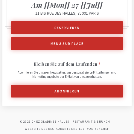
Am [[Mon]] 27 [[Jul]]
11 BIS RUE DES HALLES, 75001 PARIS
RESERVIEREN
MENU SUR PLACE
Bleiben Sie auf dem Laufenden
*
Abonnieren Sie unseren Newsletter, um personalisierte Mitteilungen und
Marketingangebote per E-Mail von uns zu erhalten.
ABONNIEREN
© 2026 CHEZ GLADINES HALLES - RESTAURANT & BRUNCH —
((ÖFFNET EIN N
WEBSEITE DES RESTAURANTS ERSTELLT VON
ZENCHEF